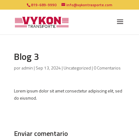
819-689-9990
info@vykontrasporte.com
Blog 3
por
admin
|
Sep 13, 2024
|
Uncategorized
|
0 Comentarios
Lorem ipsum dolor sit amet consectetur adipiscing elit, sed
do eiusmod.
Enviar comentario