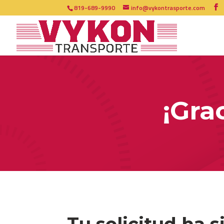
819-689-9990
info@vykontrasporte.com
¡Gra
Tu solicitud ha s