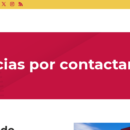
cias por contacta
ido