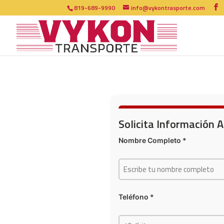
819-689-9990
info@vykontrasporte.com
Solicita Información 
Nombre Completo *
Teléfono *